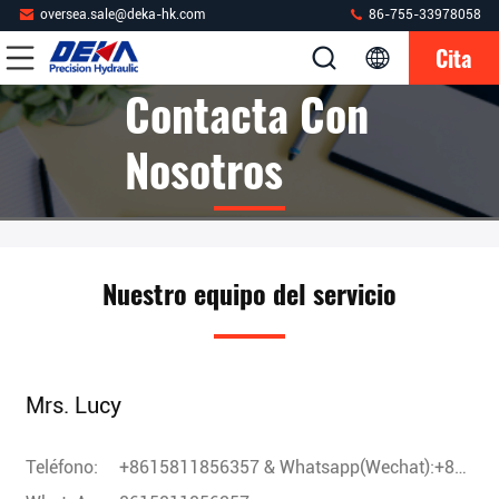
oversea.sale@deka-hk.com
86-755-33978058
Cita
Contacta Con
Nosotros
Nuestro equipo del servicio
Mrs. Lucy
Teléfono:
+8615811856357 & Whatsapp(Wechat):+8615811856357