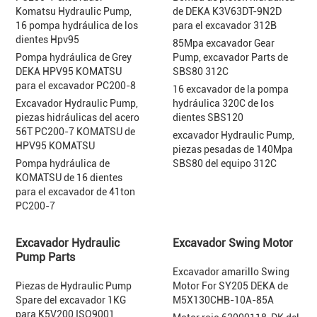
Komatsu Hydraulic Pump,
de DEKA K3V63DT-9N2D
16 pompa hydráulica de los
para el excavador 312B
dientes Hpv95
85Mpa excavador Gear
Pompa hydráulica de Grey
Pump, excavador Parts de
DEKA HPV95 KOMATSU
SBS80 312C
para el excavador PC200-8
16 excavador de la pompa
Excavador Hydraulic Pump,
hydráulica 320C de los
piezas hidráulicas del acero
dientes SBS120
56T PC200-7 KOMATSU de
excavador Hydraulic Pump,
HPV95 KOMATSU
piezas pesadas de 140Mpa
Pompa hydráulica de
SBS80 del equipo 312C
KOMATSU de 16 dientes
para el excavador de 41ton
PC200-7
Excavador Hydraulic
Excavador Swing Motor
Pump Parts
Excavador amarillo Swing
Piezas de Hydraulic Pump
Motor For SY205 DEKA de
Spare del excavador 1KG
M5X130CHB-10A-85A
para K5V200 ISO9001