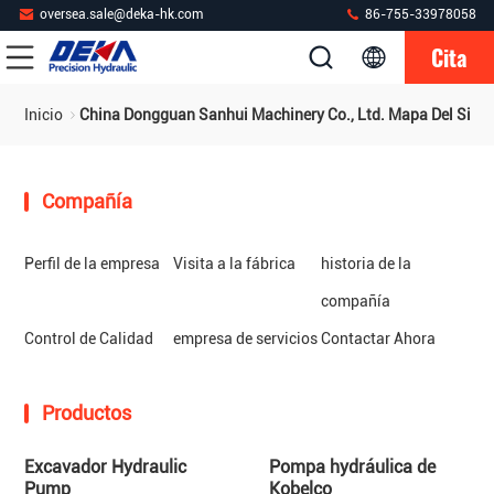
oversea.sale@deka-hk.com
86-755-33978058
Cita
Inicio
China Dongguan Sanhui Machinery Co., Ltd. Mapa Del Sitio
Compañía
Perfil de la empresa
Visita a la fábrica
historia de la
compañía
Control de Calidad
empresa de servicios
Contactar Ahora
Productos
Excavador Hydraulic
Pompa hydráulica de
Pump
Kobelco