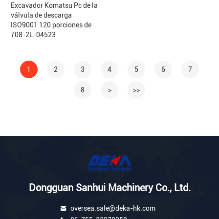
Excavador Komatsu Pc de la
válvula de descarga
ISO9001 120 porciones de
708-2L-04523
1
2
3
4
5
6
7
8
>
>>
Dongguan Sanhui Machinery Co., Ltd.
oversea.sale@deka-hk.com