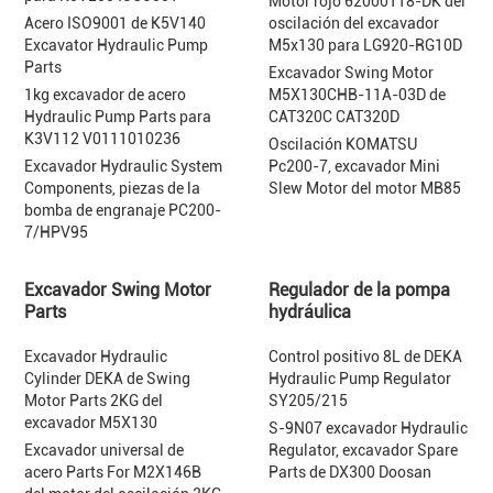
Motor rojo 62000118-DK del
Acero ISO9001 de K5V140
oscilación del excavador
Excavator Hydraulic Pump
M5x130 para LG920-RG10D
Parts
Excavador Swing Motor
1kg excavador de acero
M5X130CHB-11A-03D de
Hydraulic Pump Parts para
CAT320C CAT320D
K3V112 V0111010236
Oscilación KOMATSU
Excavador Hydraulic System
Pc200-7, excavador Mini
Components, piezas de la
Slew Motor del motor MB85
bomba de engranaje PC200-
7/HPV95
Excavador Swing Motor
Regulador de la pompa
Parts
hydráulica
Excavador Hydraulic
Control positivo 8L de DEKA
Cylinder DEKA de Swing
Hydraulic Pump Regulator
Motor Parts 2KG del
SY205/215
excavador M5X130
S-9N07 excavador Hydraulic
Excavador universal de
Regulator, excavador Spare
acero Parts For M2X146B
Parts de DX300 Doosan