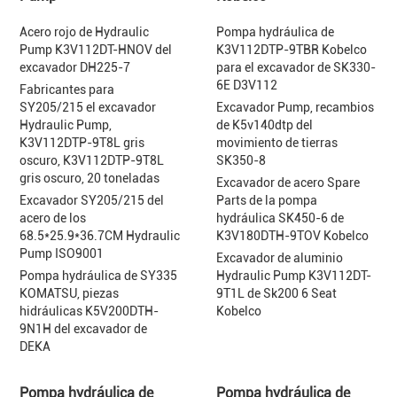
Acero rojo de Hydraulic
Pompa hydráulica de
Pump K3V112DT-HNOV del
K3V112DTP-9TBR Kobelco
excavador DH225-7
para el excavador de SK330-
6E D3V112
Fabricantes para
SY205/215 el excavador
Excavador Pump, recambios
Hydraulic Pump,
de K5v140dtp del
K3V112DTP-9T8L gris
movimiento de tierras
oscuro, K3V112DTP-9T8L
SK350-8
gris oscuro, 20 toneladas
Excavador de acero Spare
Excavador SY205/215 del
Parts de la pompa
acero de los
hydráulica SK450-6 de
68.5*25.9*36.7CM Hydraulic
K3V180DTH-9TOV Kobelco
Pump ISO9001
Excavador de aluminio
Pompa hydráulica de SY335
Hydraulic Pump K3V112DT-
KOMATSU, piezas
9T1L de Sk200 6 Seat
hidráulicas K5V200DTH-
Kobelco
9N1H del excavador de
DEKA
Pompa hydráulica de
Pompa hydráulica de