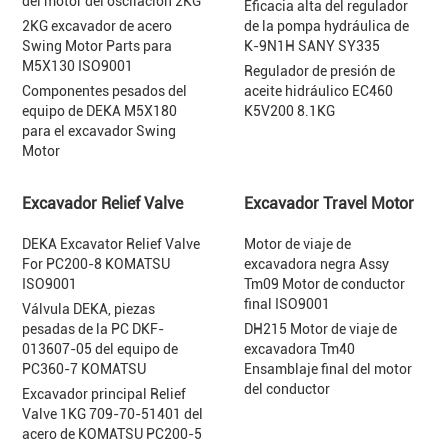
del motor del oscilación 2KG
Eficacia alta del regulador
2KG excavador de acero
de la pompa hydráulica de
Swing Motor Parts para
K-9N1H SANY SY335
M5X130 ISO9001
Regulador de presión de
Componentes pesados del
aceite hidráulico EC460
equipo de DEKA M5X180
K5V200 8.1KG
para el excavador Swing
Motor
Excavador Relief Valve
Excavador Travel Motor
DEKA Excavator Relief Valve
Motor de viaje de
For PC200-8 KOMATSU
excavadora negra Assy
ISO9001
Tm09 Motor de conductor
final ISO9001
Válvula DEKA, piezas
pesadas de la PC DKF-
DH215 Motor de viaje de
013607-05 del equipo de
excavadora Tm40
PC360-7 KOMATSU
Ensamblaje final del motor
del conductor
Excavador principal Relief
Valve 1KG 709-70-51401 del
acero de KOMATSU PC200-5