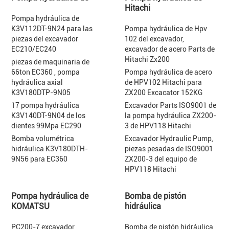
Hitachi
Pompa hydráulica de
K3V112DT-9N24 para las
Pompa hydráulica de Hpv
piezas del excavador
102 del excavador,
EC210/EC240
excavador de acero Parts de
Hitachi Zx200
piezas de maquinaria de
66ton EC360 , pompa
Pompa hydráulica de acero
hydráulica axial
de HPV102 Hitachi para
K3V180DTP-9N05
ZX200 Excacator 152KG
17 pompa hydráulica
Excavador Parts ISO9001 de
K3V140DT-9N04 de los
la pompa hydráulica ZX200-
dientes 99Mpa EC290
3 de HPV118 Hitachi
Bomba volumétrica
Excavador Hydraulic Pump,
hidráulica K3V180DTH-
piezas pesadas de ISO9001
9N56 para EC360
ZX200-3 del equipo de
HPV118 Hitachi
Pompa hydráulica de
Bomba de pistón
KOMATSU
hidráulica
PC200-7 excavador
Bomba de pistón hidráulica