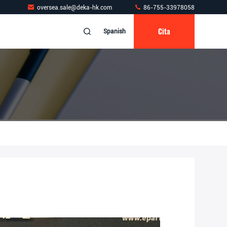
oversea.sale@deka-hk.com
86-755-33978058
Cita
Spanish