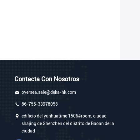
Contacta Con Nosotros
oversea.sale@deka-hk.com
86-755-33978058
edificio del yunhuatime 1506#room, ciudad
shajing de Shenzhen del distrito de Baoan de la
ciudad