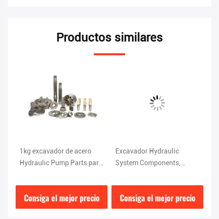
Productos similares
40
1kg excavador de acero
Excavador Hydraulic
Co
mp
Hydraulic Pump Parts para
System Components,
hy
K3V112 V0111010236
piezas de la bomba de
engranaje PC200-7/HPV95
io
Consiga el mejor precio
Consiga el mejor precio
C