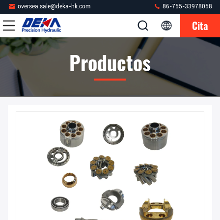
oversea.sale@deka-hk.com
86-755-33978058
Cita
Productos