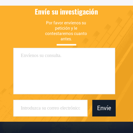
Envíe su investigación
Por favor envíenos su 
petición y le 
contestaremos cuanto 
antes.
Envíe