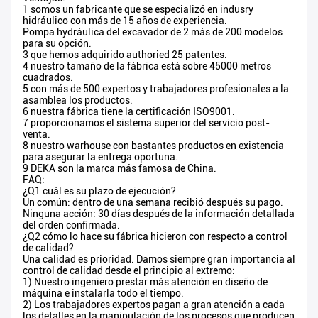
1 somos un fabricante que se especializó en indusry
hidráulico con más de 15 años de experiencia.
Pompa hydráulica del excavador de 2 más de 200 modelos
para su opción.
3 que hemos adquirido authoried 25 patentes.
4 nuestro tamaño de la fábrica está sobre 45000 metros
cuadrados.
5 con más de 500 expertos y trabajadores profesionales a la
asamblea los productos.
6 nuestra fábrica tiene la certificación ISO9001.
7 proporcionamos el sistema superior del servicio post-
venta.
8 nuestro warhouse con bastantes productos en existencia
para asegurar la entrega oportuna.
9 DEKA son la marca más famosa de China.
FAQ:
¿Q1 cuál es su plazo de ejecución?
Un común: dentro de una semana recibió después su pago.
Ninguna acción: 30 días después de la información detallada
del orden confirmada.
¿Q2 cómo lo hace su fábrica hicieron con respecto a control
de calidad?
Una calidad es prioridad. Damos siempre gran importancia al
control de calidad desde el principio al extremo:
1) Nuestro ingeniero prestar más atención en diseño de
máquina e instalarla todo el tiempo.
2) Los trabajadores expertos pagan a gran atención a cada
los detalles en la manipulación de los procesos que producen