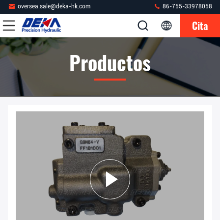
oversea.sale@deka-hk.com
86-755-33978058
Cita
Productos