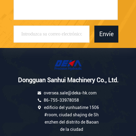
Envíe
Dongguan Sanhui Machinery Co., Ltd.
oversea.sale@deka-hk.com
86-755-33978058
edificio del yunhuatime 1506
#room, ciudad shajing de Sh
enzhen del distrito de Baoan
de la ciudad