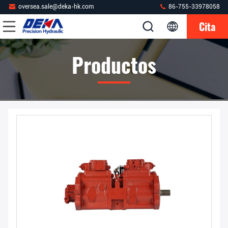
oversea.sale@deka-hk.com
86-755-33978058
Cita
Productos