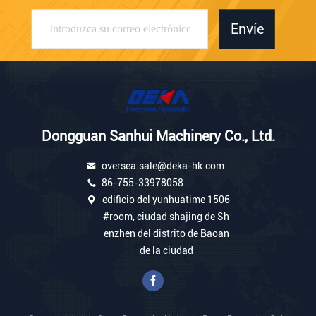
Envíe
Dongguan Sanhui Machinery Co., Ltd.
oversea.sale@deka-hk.com
86-755-33978058
edificio del yunhuatime 1506
#room, ciudad shajing de Sh
enzhen del distrito de Baoan
de la ciudad