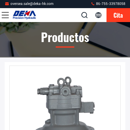
oversea.sale@deka-hk.com
86-755-33978058
Cita
Productos