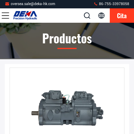
oversea.sale@deka-hk.com
86-755-33978058
Cita
Productos