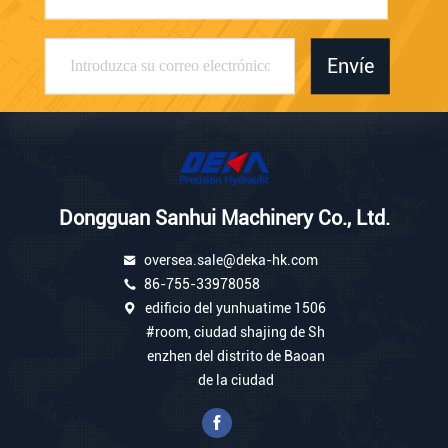
Envíe
Dongguan Sanhui Machinery Co., Ltd.
oversea.sale@deka-hk.com
86-755-33978058
edificio del yunhuatime 1506
#room, ciudad shajing de Sh
enzhen del distrito de Baoan
de la ciudad