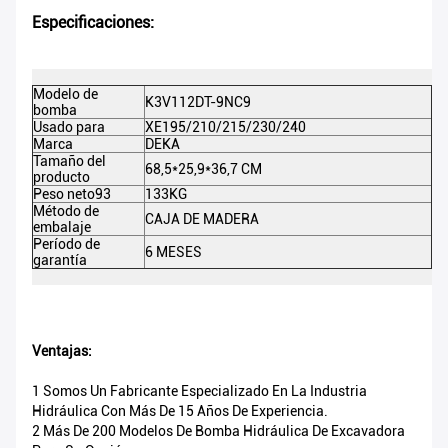
Especificaciones:
Modelo de
K3V112DT-9NC9
bomba
N.
Usado para
XE195/210/215/230/240
c
Marca
DEKA
Co
Tamaño del
68,5*25,9*36,7 CM
producto
Me
Peso neto93
133KG
Pe
Método de
Ce
CAJA DE MADERA
embalaje
M
Período de
6 MESES
garantía
Ventajas:
1 Somos Un Fabricante Especializado En La Industria
Hidráulica Con Más De 15 Años De Experiencia.
2 Más De 200 Modelos De Bomba Hidráulica De Excavadora