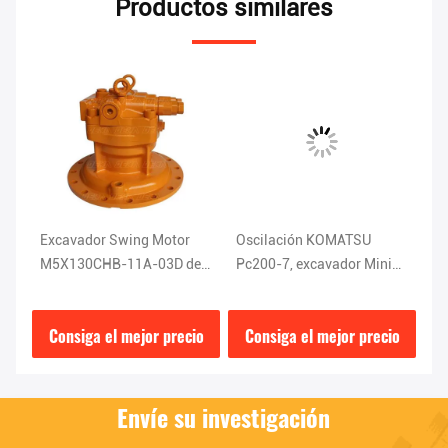
Productos similares
K
Excavador Swing Motor
Oscilación KOMATSU
EC
M5X130CHB-11A-03D de
Pc200-7, excavador Mini
ne
CAT320C CAT320D
Slew Motor del motor
M
MB85
D
io
Consiga el mejor precio
Consiga el mejor precio
C
Envíe su investigación