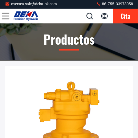
oversea.sale@deka-hk.com
86-755-33978058
Cita
Productos