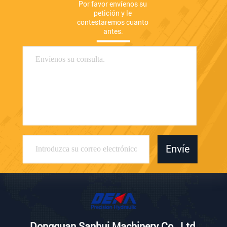
Por favor envíenos su 
petición y le 
contestaremos cuanto 
antes.
Envíe
Dongguan Sanhui Machinery Co., Ltd.