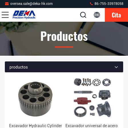
oversea.sale@deka-hk.com
86-755-33978058
Cita
Productos
productos
Excavador Hydraulic Cylinder
Excavador universal de acero