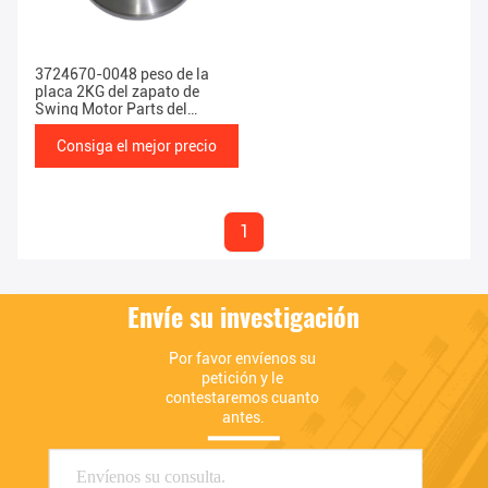
3724670-0048 peso de la
placa 2KG del zapato de
Swing Motor Parts del
excavador
Consiga el mejor precio
1
Envíe su investigación
Por favor envíenos su 
petición y le 
contestaremos cuanto 
antes.