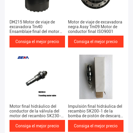
DH215 Motor de viaje de
Motor de viaje de excavadora
excavadora Tm40
negra Assy Tm09 Motor de
Ensamblaje final del motor
conductor final ISO9001
del conductor
Consiga el mejor precio
Consiga el mejor precio
Motor final hidráulico del
Impulsión final hidráulica del
conductor de la válvula del
recambio SK200-1 de la
motor del recambio SK230-6
bomba de pistón de descarga
de la bomba de pistón del
de la válvula (viaje) del poder
EXCAVADOR pesado del
de las piezas del EXCAVADOR
Consiga el mejor precio
Consiga el mejor precio
equipo de las piezas del
pesado portuario del equipo