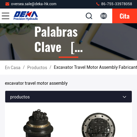
oversea.sale@deka-hk.com
86-755-33978058
Cita
Palabras
Clave [
Excavator
/
/
Excavator Travel Motor Assembly Fabricant
En Casa
Productos
Travel Motor
excavator travel motor assembly
Assembly ]
productos
Partido 4
Productos