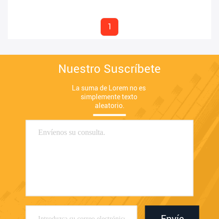
poder que viaja
1
Nuestro Suscríbete
La suma de Lorem no es 
simplemente texto 
aleatorio.