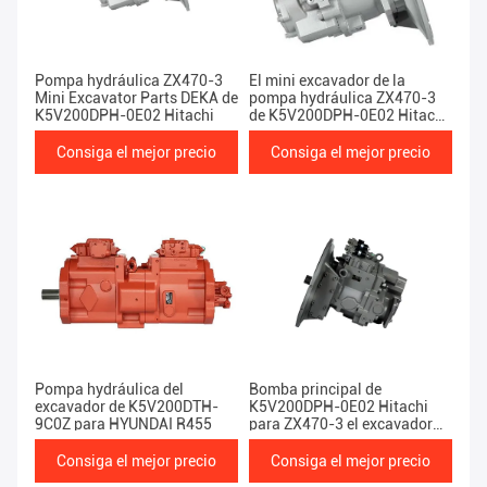
Productos
Pompa hydráulica ZX470-3
El mini excavador de la
Mini Excavator Parts DEKA de
pompa hydráulica ZX470-3
K5V200DPH-0E02 Hitachi
de K5V200DPH-0E02 Hitachi
parte 47Ton
Consiga el mejor precio
Consiga el mejor precio
Pompa hydráulica del
Bomba principal de
excavador de K5V200DTH-
K5V200DPH-0E02 Hitachi
9C0Z para HYUNDAI R455
para ZX470-3 el excavador
Electronic Injection
Consiga el mejor precio
Consiga el mejor precio