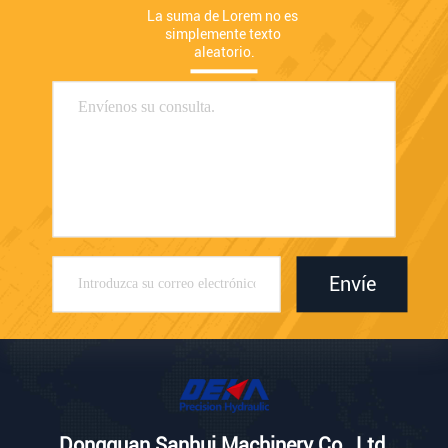
La suma de Lorem no es 
simplemente texto 
aleatorio.
Envíe
Dongguan Sanhui Machinery Co., Ltd.