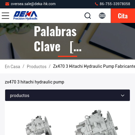
oversea.sale@deka-hk.com
86-755-33978058
Cita
Palabras
Clave [
Zx470 3
/
/
Zx470 3 Hitachi Hydraulic Pump Fabricante
En Casa
Productos
Hitachi
zx470 3 hitachi hydraulic pump
Hydraulic
productos
Pump ]
Partido 6