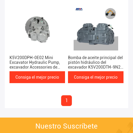
K5V200DPH-0E02 Mini
Bomba de aceite principal del
Excavator Hydraulic Pump,
pistón hidráulico del
excavador Accessories de
excavador K5V200DTH-9N2Y
ZX470-3 Hitachi
para EC480D
Consiga el mejor precio
Consiga el mejor precio
1
Nuestro Suscríbete