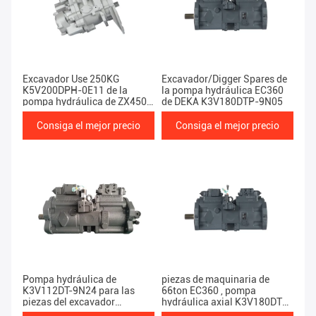
Excavador Use 250KG
Excavador/Digger Spares de
K5V200DPH-0E11 de la
la pompa hydráulica EC360
pompa hydráulica de ZX450-
de DEKA K3V180DTP-9N05
1 Hitachi
Consiga el mejor precio
Consiga el mejor precio
Pompa hydráulica de
piezas de maquinaria de
K3V112DT-9N24 para las
66ton EC360 , pompa
piezas del excavador
hydráulica axial K3V180DTP-
EC210/EC240
9N05