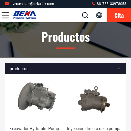
oversea.sale@deka-hk.com
86-755-33978058
Cita
Productos
productos
Excavador Hydraulic Pump
Inyección directa de la pompa