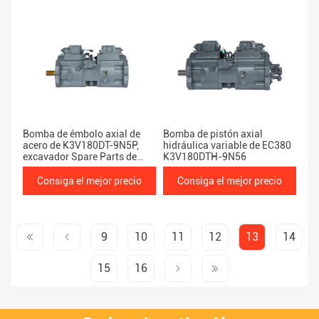
Bomba de émbolo axial de
Bomba de pistón axial
acero de K3V180DT-9N5P,
hidráulica variable de EC380
excavador Spare Parts de
K3V180DTH-9N56
EC380
Consiga el mejor precio
Consiga el mejor precio
9
10
11
12
13
14
15
16