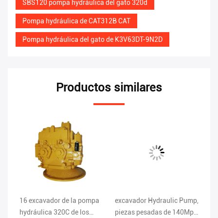
SBS120 pompa hydráulica del gato 320d
Pompa hydráulica de CAT312B CAT
Pompa hydráulica del gato de K3V63DT-9N2D
Productos similares
16 excavador de la pompa
excavador Hydraulic Pump,
Ex
de
hydráulica 320C de los
piezas pesadas de 140Mpa
de