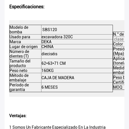
Especificaciones:
Modelo de
SBS120
bomba
N.° de p
Usado para
excavadora 320C
clase d
Marca
DEKA
Color
Lugar de origen
CHINA
Presión
Número de
(Mpa)
dieciséis
dientes (T)
Aplicaci
Tamaño del
(tonelad
62*63*71 CM
producto
Medida 
Peso neto
160KG
embalaj
Método de
Peso bru
CAJA DE MADERA
embalaje
Certific
Período de
6 MESES
MOQ
garantía
Ventajas:
1 Somos Un Fabricante Especializado En La Industria