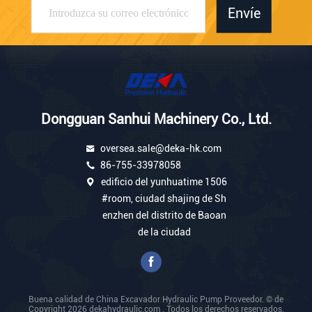
Envíe
Dongguan Sanhui Machinery Co., Ltd.
oversea.sale@deka-hk.com
86-755-33978058
edificio del yunhuatime 1506
#room, ciudad shajing de Sh
enzhen del distrito de Baoan
de la ciudad
Buena calidad de China Excavador Hydraulic Pump Proveedor. © de
Copyright 2026 dekahydraulic.com . Todos los derechos reservados.