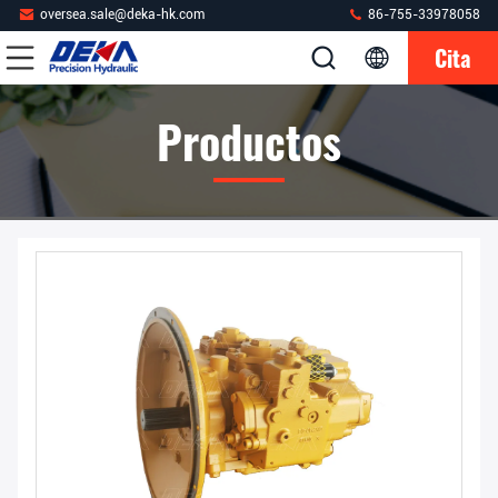
oversea.sale@deka-hk.com
86-755-33978058
Cita
Productos