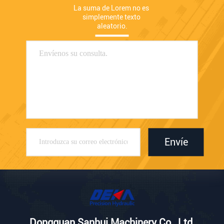
La suma de Lorem no es 
simplemente texto 
aleatorio.
Envíe
Dongguan Sanhui Machinery Co., Ltd.