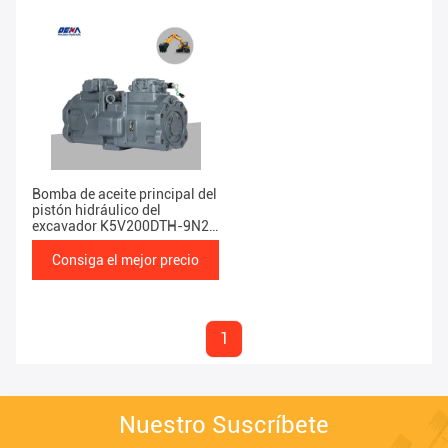
Bomba de aceite principal del
pistón hidráulico del
excavador K5V200DTH-9N2Y
para EC480D
Consiga el mejor precio
1
Nuestro Suscríbete