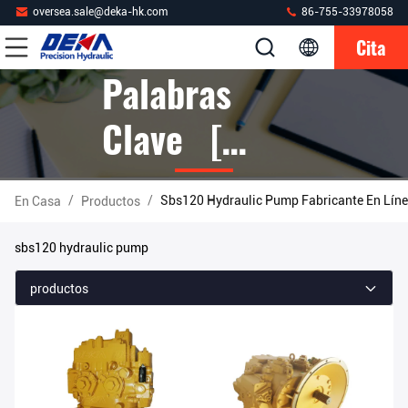
oversea.sale@deka-hk.com
86-755-33978058
Cita
Palabras
Clave [
Sbs120
/
/
Sbs120 Hydraulic Pump Fabricante En Lín
En Casa
Productos
Hydraulic
sbs120 hydraulic pump
Pump ]
productos
Partido 5
Productos