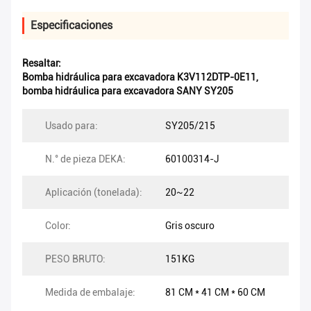
Especificaciones
Resaltar:
Bomba hidráulica para excavadora K3V112DTP-0E11
,
bomba hidráulica para excavadora SANY SY205
Usado para:
SY205/215
N.° de pieza DEKA:
60100314-J
Aplicación (tonelada):
20~22
Color:
Gris oscuro
PESO BRUTO:
151KG
Medida de embalaje:
81 CM * 41 CM * 60 CM