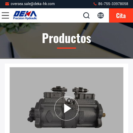
oversea.sale@deka-hk.com
86-755-33978058
Cita
Productos