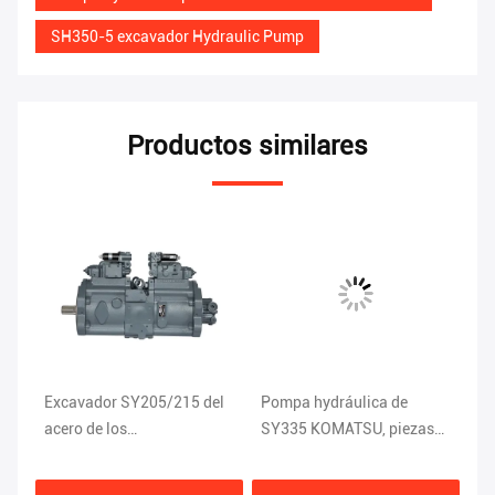
SH350-5 excavador Hydraulic Pump
Productos similares
Excavador SY205/215 del
Pompa hydráulica de
Ex
acero de los
SY335 KOMATSU, piezas
Hy
68.5*25.9*36.7CM
hidráulicas K5V200DTH-
XE
Hydraulic Pump ISO9001
9N1H del excavador de
9