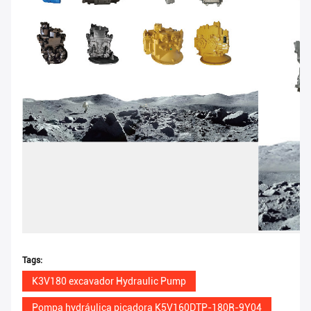
Tags:
K3V180 excavador Hydraulic Pump
Pompa hydráulica picadora K5V160DTP-180R-9Y04