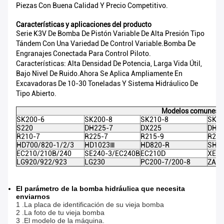
Piezas Con Buena Calidad Y Precio Competitivo.
Características y aplicaciones del producto
Serie K3V De Bomba De Pistón Variable De Alta Presión Tipo
Tándem Con Una Variedad De Control Variable.Bomba De
Engranajes Conectada Para Control Piloto.
Características: Alta Densidad De Potencia, Larga Vida Útil,
Bajo Nivel De Ruido.Ahora Se Aplica Ampliamente En
Excavadoras De 10-30 Toneladas Y Sistema Hidráulico De
Tipo Abierto.
Modelos comunes de
SK200-6
SK200-8
SK210-8
SK23
S220
DH225-7
DX225
DH22
R210-7
R225-7
R215-9
R215
HD700/820-1/2/3
HD1023Ⅲ
HD820-R
SH20
EC210/210B/240
SE240-3/EC240B
EC210D
XE21
LG920/922/923
LG230
PC200-7/200-8
ZAX
El parámetro de la bomba hidráulica que necesita
enviarnos
1 .La placa de identificación de su vieja bomba
2 .La foto de tu vieja bomba
3 .El modelo de la máquina.