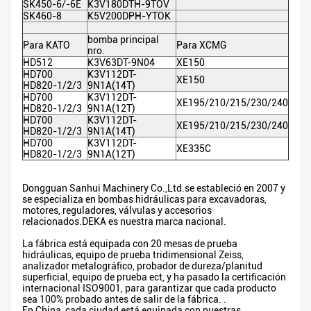
SK450-6/-6E
K3V180DTH-9TOV
SK460-8
K5V200DPH-YTOK
bomba principal
Para KATO
Para XCMG
nro.
HD512
K3V63DT-9N04
XE150
HD700
K3V112DT-
XE150
HD820-1/2/3
9N1A(14T)
HD700
K3V112DT-
XE195/210/215/230/240
HD820-1/2/3
9N1A(12T)
HD700
K3V112DT-
XE195/210/215/230/240
HD820-1/2/3
9N1A(14T)
HD700
K3V112DT-
XE335C
HD820-1/2/3
9N1A(12T)
Dongguan Sanhui Machinery Co.,Ltd.se estableció en 2007 y
se especializa en bombas hidráulicas para excavadoras,
motores, reguladores, válvulas y accesorios
relacionados.DEKA es nuestra marca nacional.
La fábrica está equipada con 20 mesas de prueba
hidráulicas, equipo de prueba tridimensional Zeiss,
analizador metalográfico, probador de dureza/planitud
superficial, equipo de prueba ect, y ha pasado la certificación
internacional ISO9001, para garantizar que cada producto
sea 100% probado antes de salir de la fábrica. .
En China, cada ciudad está equipada con nuestras