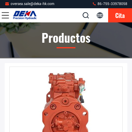
oversea.sale@deka-hk.com
86-755-33978058
Cita
Productos