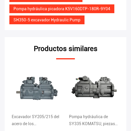
Pompa hydráulica picadora K5V160DTP-180R-9Y04
SH350-5 excavador Hydraulic Pump
Productos similares
l
Pompa hydráulica de
Excavador de acero
Po
SY335 KOMATSU, piezas
Hydraulic Pump For
ro
hidráulicas K5V200DTH-
XE195/210 K3V112DT-
ex