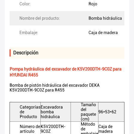
Color:
Rojo
Nombre del producto:
Bomba hidráulica
Embalaje:
Caja de madera
Descripción
Pompa hydráulica del excavador de K5V200DTH-9C0Z para
HYUNDAI R455
Bomba de pistón hidráulica del excavador DEKA
K5V200DTH-9C0Z para R455
Tamaño
Categorías
Excavadora
del
de
bomba
96*53*62
paquete
Producto
hidráulica
(cm)
Método
Número de
K5V200DTH-
Caja de
de
artículo
9C0Z
madera
embalaje