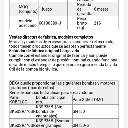
Período
MOQ
1 juego
de
6 meses
(conjunto)
garantía
Peso
modelo
60100399-J
bruto
216
adecuado
(kg)
Ventas directas de fábrica, modelos completos
Marcas y modelos de excavadoras comunes en el mercado,
todos tienen productos que se adaptan perfectamente
Estándar de fábrica original Larga vida
Cumple con el estándar original de fábrica y aún puede
cumplir con el estándar de presión nominal cuando funciona
durante mucho tiempo, lo que mejora en gran medida la vida
útil de la bomba hidráulica.
DEKA puede proporcionar las siguientes bombas y motores
giratorios (más de estos)
Serie de bombas hidráulicas para excavadoras
Para
bomba principal
Para SUMITOMO
KOBELCO
nro.
K3SP36B-(Sin
SK60SR/70SR
bomba de
SH130
engranajes)
K3SP36B-(Bomba
SK60SR/70SR
de engranajes
SH130-5