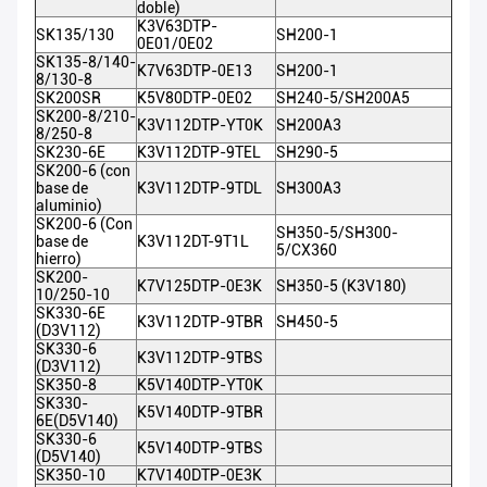
doble)
K3V63DTP-
SK135/130
SH200-1
0E01/0E02
SK135-8/140-
K7V63DTP-0E13
SH200-1
8/130-8
SK200SR
K5V80DTP-0E02
SH240-5/SH200A5
SK200-8/210-
K3V112DTP-YT0K
SH200A3
8/250-8
SK230-6E
K3V112DTP-9TEL
SH290-5
SK200-6 (con
base de
K3V112DTP-9TDL
SH300A3
aluminio)
SK200-6 (Con
SH350-5/SH300-
base de
K3V112DT-9T1L
5/CX360
hierro)
SK200-
K7V125DTP-0E3K
SH350-5 (K3V180)
10/250-10
SK330-6E
K3V112DTP-9TBR
SH450-5
(D3V112)
SK330-6
K3V112DTP-9TBS
(D3V112)
SK350-8
K5V140DTP-YT0K
SK330-
K5V140DTP-9TBR
6E(D5V140)
SK330-6
K5V140DTP-9TBS
(D5V140)
SK350-10
K7V140DTP-0E3K