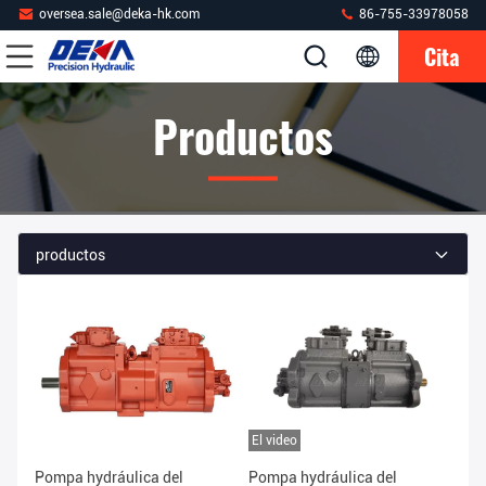
oversea.sale@deka-hk.com
86-755-33978058
Cita
Productos
productos
El video
Pompa hydráulica del
Pompa hydráulica del