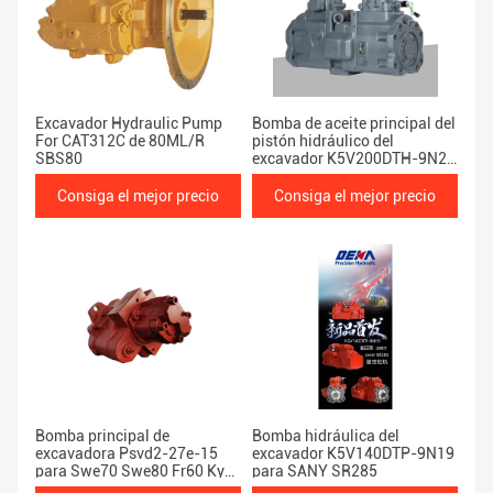
Excavador Hydraulic Pump
Bomba de aceite principal del
For CAT312C de 80ML/R
pistón hidráulico del
SBS80
excavador K5V200DTH-9N2Y
para EC480D
Consiga el mejor precio
Consiga el mejor precio
Bomba principal de
Bomba hidráulica del
excavadora Psvd2-27e-15
excavador K5V140DTP-9N19
para Swe70 Swe80 Fr60 Kyb
para SANY SR285
Psvd2-27e