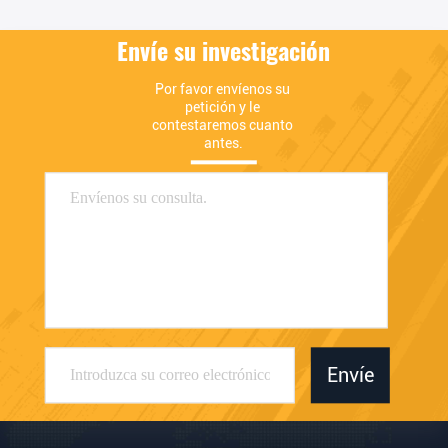
Envíe su investigación
Por favor envíenos su 
petición y le 
contestaremos cuanto 
antes.
Envíe